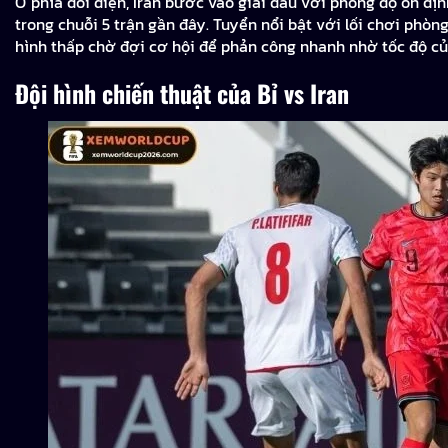
Ở phía đối diện, Iran bước vào giải đấu với phong độ ổn định
trong chuỗi 5 trận gần đây. Tuyển nổi bật với lối chơi phòn
hình thấp chờ đợi cơ hội để phản công nhanh nhờ tốc độ củ
Đội hình chiến thuật của Bỉ vs Iran