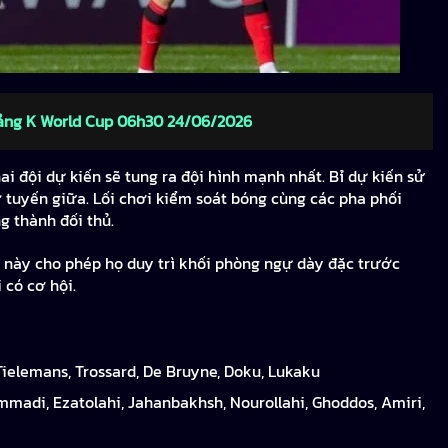
ảng K World Cup 06h30 24/06/2026
ai đội dự kiến sẽ tung ra đội hình mạnh nhất. Bỉ dự kiến sử
 tuyến giữa. Lối chơi kiểm soát bóng cùng các pha phối
g thành đối thủ.
nh này cho phép họ duy trì khối phòng ngự dày đặc trước
 có cơ hội.
 Tielemans, Trossard, De Bruyne, Doku, Lukaku
mmadi, Ezatolahi, Jahanbakhsh, Nourollahi, Ghoddos, Amiri,