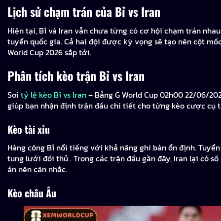
Lịch sử chạm trán của Bỉ vs Iran
Hiện tại, Bỉ và Iran vẫn chưa từng có cơ hội chạm trán nha
tuyển quốc gia. Cả hai đội được kỳ vọng sẽ tạo nên cột mốc 
World Cup 2026 sắp tới.
Phân tích kèo trận Bỉ vs Iran
Soi
tỷ lệ kèo Bỉ vs Iran
– Bảng G World Cup 02h00 22/06/2026
giúp bạn nhận định trận đấu chi tiết cho từng kèo cược cụ t
Kèo tài xỉu
Hàng công Bỉ nổi tiếng với khả năng ghi bàn ổn định. Tuyể
tung lưới đối thủ . Trong các trận đấu gần đây, Iran lại có
án nên cân nhắc.
Kèo châu Âu