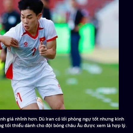
h giá nhỉnh hơn. Dù Iran có lối phòng ngự tốt nhưng kinh
ng tối thiểu dành cho đội bóng châu Âu được xem là hợp lý.