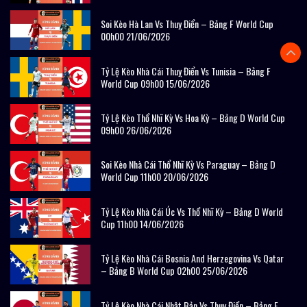
Soi Kèo Hà Lan Vs Thuỵ Điển – Bảng F World Cup
00h00 21/06/2026
Tỷ Lệ Kèo Nhà Cái Thuỵ Điển Vs Tunisia – Bảng F
World Cup 09h00 15/06/2026
Tỷ Lệ Kèo Thổ Nhĩ Kỳ Vs Hoa Kỳ – Bảng D World Cup
09h00 26/06/2026
Soi Kèo Nhà Cái Thổ Nhĩ Kỳ Vs Paraguay – Bảng D
World Cup 11h00 20/06/2026
Tỷ Lệ Kèo Nhà Cái Úc Vs Thổ Nhĩ Kỳ – Bảng D World
Cup 11h00 14/06/2026
Tỷ Lệ Kèo Nhà Cái Bosnia And Herzegovina Vs Qatar
– Bảng B World Cup 02h00 25/06/2026
Tỷ Lệ Kèo Nhà Cái Nhật Bản Vs Thuỵ Điển – Bảng F