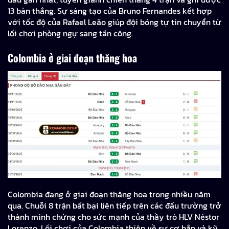
13 bàn thắng. Sự sáng tạo của Bruno Fernandes kết hợp
với tốc độ của Rafael Leão giúp đội bóng tự tin chuyển từ
lối chơi phòng ngự sang tấn công.
Colombia ở giai đoạn thăng hoa
Colombia đang ở giai đoạn thăng hoa trong nhiều năm
qua. Chuỗi 8 trận bất bại liên tiếp trên các đấu trường trở
thành minh chứng cho sức mạnh của thầy trò HLV Néstor
Lorenzo. Lối chơi của Colombia thiên về sự cơ bắp và kỹ