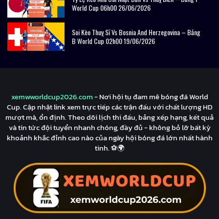
World Cup 06h00 26/06/2026
Soi Kèo Thuỵ Sĩ Vs Bosnia And Herzegovina – Bảng
B World Cup 02h00 19/06/2026
xemwworldcup2026.com
- Nơi hội tụ đam mê bóng đá World
Cup. Cập nhật link xem trực tiếp các trận đấu với chất lượng HD
mượt mà, ổn định. Theo dõi lịch thi đấu, bảng xếp hạng, kết quả
và tin tức đội tuyển nhanh chóng, đầy đủ - không bỏ lỡ bất kỳ
khoảnh khắc đỉnh cao nào của ngày hội bóng đá lớn nhất hành
tinh. ⚽🌍