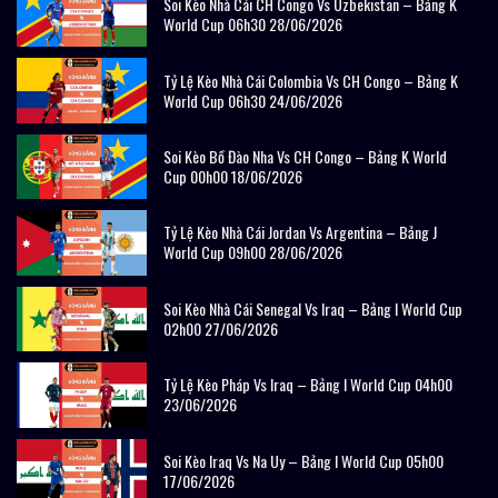
Soi Kèo Nhà Cái CH Congo Vs Uzbekistan – Bảng K
World Cup 06h30 28/06/2026
Tỷ Lệ Kèo Nhà Cái Colombia Vs CH Congo – Bảng K
World Cup 06h30 24/06/2026
Soi Kèo Bồ Đào Nha Vs CH Congo – Bảng K World
Cup 00h00 18/06/2026
Tỷ Lệ Kèo Nhà Cái Jordan Vs Argentina – Bảng J
World Cup 09h00 28/06/2026
Soi Kèo Nhà Cái Senegal Vs Iraq – Bảng I World Cup
02h00 27/06/2026
Tỷ Lệ Kèo Pháp Vs Iraq – Bảng I World Cup 04h00
23/06/2026
Soi Kèo Iraq Vs Na Uy – Bảng I World Cup 05h00
17/06/2026