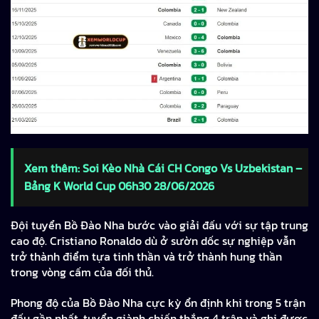
Xem thêm: Soi Kèo Nhà Cái CH Congo Vs Uzbekistan –
Bảng K World Cup 06h30 28/06/2026
Đội tuyển Bồ Đào Nha bước vào giải đấu với sự tập trung
cao độ. Cristiano Ronaldo dù ở sườn dốc sự nghiệp vẫn
trở thành điểm tựa tinh thần và trở thành hung thần
trong vòng cấm của đối thủ.
Phong độ của Bồ Đào Nha cực kỳ ổn định khi trong 5 trận
đấu gần nhất, tuyển giành chiến thắng 4 trận và ghi được