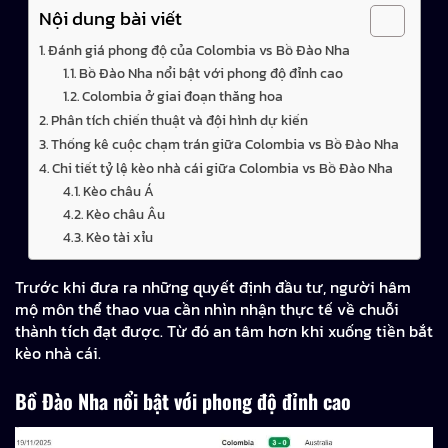
Nội dung bài viết
Đánh giá phong độ của Colombia vs Bồ Đào Nha
Bồ Đào Nha nổi bật với phong độ đỉnh cao
Colombia ở giai đoạn thăng hoa
Phân tích chiến thuật và đội hình dự kiến
Thống kê cuộc chạm trán giữa Colombia vs Bồ Đào Nha
Chi tiết tỷ lệ kèo nhà cái giữa Colombia vs Bồ Đào Nha
Kèo châu Á
Kèo châu Âu
Kèo tài xỉu
Trước khi đưa ra những quyết định đầu tư, người hâm
mộ môn thể thao vua cần nhìn nhận thực tế về chuỗi
thành tích đạt được. Từ đó an tâm hơn khi xuống tiền bắt
kèo nhà cái.
Bồ Đào Nha nổi bật với phong độ đỉnh cao