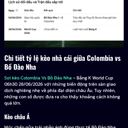
Chi tiết tỷ lệ kèo nhà cái giữa Colombia vs
Bồ Đào Nha
Soi kèo Colombia Vs Bồ Đào Nha
– Bảng K World Cup
06h30 28/06/2026 với nhứng biến động trên sàn giao
dịch nghiêng nhẹ về phía đại diện châu Âu. Tuy nhiên,
những con số được đưa ra cho thấy khoảng cách không
quá lớn.
Kèo châu Á
Mức chấp nửa trái phản ánh đúng thực tế Bồ Đào Nha