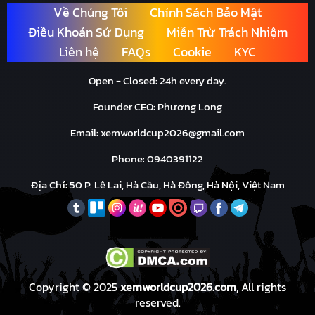
Về Chúng Tôi
Chính Sách Bảo Mật
Điều Khoản Sử Dụng
Miễn Trừ Trách Nhiệm
Liên hệ
FAQs
Cookie
KYC
Open - Closed: 24h every day.
Founder CEO: Phương Long
Email:
xemworldcup2026@gmail.com
Phone: 0940391122
Địa Chỉ: 50 P. Lê Lai, Hà Cầu, Hà Đông, Hà Nội, Việt Nam
Copyright © 2025
xemworldcup2026.com
, All rights
reserved.