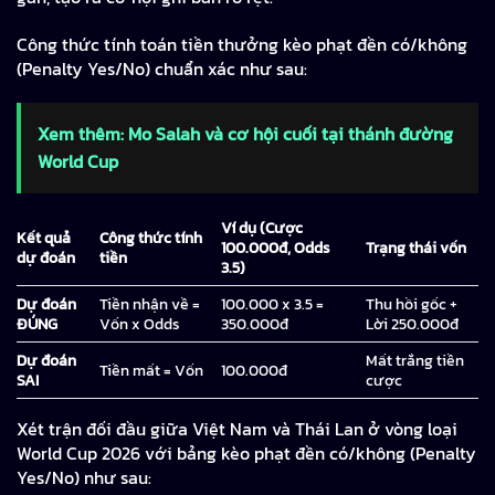
Công thức tính toán tiền thưởng kèo phạt đền có/không
(Penalty Yes/No) chuẩn xác như sau:
Xem thêm: Mo Salah và cơ hội cuối tại thánh đường
World Cup
Ví dụ (Cược
Kết quả
Công thức tính
100.000đ, Odds
Trạng thái vốn
dự đoán
tiền
3.5)
Dự đoán
Tiền nhận về =
100.000 x 3.5 =
Thu hồi gốc +
ĐÚNG
Vốn x Odds
350.000đ
Lời 250.000đ
Dự đoán
Mất trắng tiền
Tiền mất = Vốn
100.000đ
SAI
cược
Xét trận đối đầu giữa Việt Nam và Thái Lan ở vòng loại
World Cup 2026 với bảng kèo phạt đền có/không (Penalty
Yes/No) như sau: