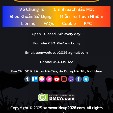
Về Chúng Tôi
Chính Sách Bảo Mật
Điều Khoản Sử Dụng
Miễn Trừ Trách Nhiệm
Liên hệ
FAQs
Cookie
KYC
Open - Closed: 24h every day.
Founder CEO: Phương Long
Email:
xemworldcup2026@gmail.com
Phone: 0940391122
Địa Chỉ: 50 P. Lê Lai, Hà Cầu, Hà Đông, Hà Nội, Việt Nam
Copyright © 2025
xemworldcup2026.com
, All rights