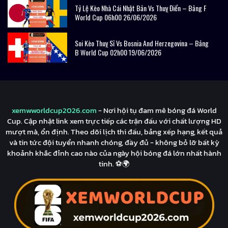
Tỷ Lệ Kèo Nhà Cái Nhật Bản Vs Thuỵ Điển – Bảng F
World Cup 06h00 26/06/2026
Soi Kèo Thuỵ Sĩ Vs Bosnia And Herzegovina – Bảng
B World Cup 02h00 19/06/2026
xemwworldcup2026.com
- Nơi hội tụ đam mê bóng đá World
Cup. Cập nhật link xem trực tiếp các trận đấu với chất lượng HD
mượt mà, ổn định. Theo dõi lịch thi đấu, bảng xếp hạng, kết quả
và tin tức đội tuyển nhanh chóng, đầy đủ - không bỏ lỡ bất kỳ
khoảnh khắc đỉnh cao nào của ngày hội bóng đá lớn nhất hành
tinh. ⚽🌍