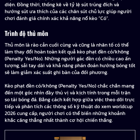
diện. Đồng thời, thống kê về tỷ lệ sút trúng đích và
hướng sút ưa thích của các chân sút chủ lực giúp người
chơi đánh giá chính xác khả năng nổ kèo “Có”.
Trình độ thủ môn
Thủ môn là rào cản cuối cùng và cũng là nhân tố có thể
làm thay đổi hoàn toàn kết quả kèo phạt đền có/không
(Penalty Yes/No). Những người gác đền có chiều cao ấn
tượng, sải tay dài và khả năng phán đoán hướng bóng tốt
sẽ làm giảm xác suất ghi bàn của đối phương.
Kèo phạt đền có/không (Penalty Yes/No) chắc chắn mang
đến một góc nhìn đầy thú vị và kịch tính trong mỗi trận
so tài bóng đá. Bằng cách kết hợp giữa việc theo dõi trực
tiếp và phân tích các thông số kỹ thuật do xem worldcup
2026 cung cấp, người chơi có thể biến những khoảnh
khắc căng thẳng nhất thành cơ hội chiến thắng.