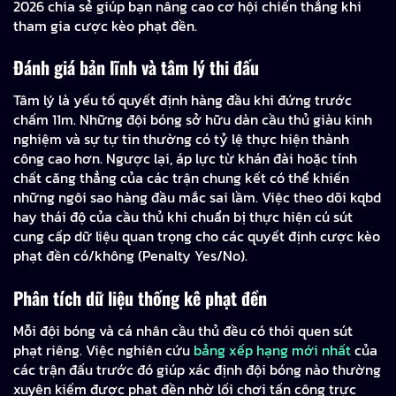
2026 chia sẻ giúp bạn nâng cao cơ hội chiến thắng khi
tham gia cược kèo phạt đền.
Đánh giá bản lĩnh và tâm lý thi đấu
Tâm lý là yếu tố quyết định hàng đầu khi đứng trước
chấm 11m. Những đội bóng sở hữu dàn cầu thủ giàu kinh
nghiệm và sự tự tin thường có tỷ lệ thực hiện thành
công cao hơn. Ngược lại, áp lực từ khán đài hoặc tính
chất căng thẳng của các trận chung kết có thể khiến
những ngôi sao hàng đầu mắc sai lầm. Việc theo dõi kqbd
hay thái độ của cầu thủ khi chuẩn bị thực hiện cú sút
cung cấp dữ liệu quan trọng cho các quyết định cược kèo
phạt đền có/không (Penalty Yes/No).
Phân tích dữ liệu thống kê phạt đền
Mỗi đội bóng và cá nhân cầu thủ đều có thói quen sút
phạt riêng. Việc nghiên cứu
bảng xếp hạng mới nhất
của
các trận đấu trước đó giúp xác định đội bóng nào thường
xuyên kiếm được phạt đền nhờ lối chơi tấn công trực