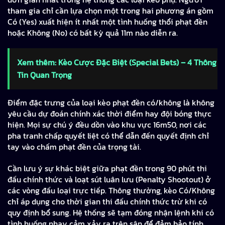
tham gia chỉ cần lựa chọn một trong hai phương án gồm
Có (Yes) xuất hiện ít nhất một tình huống thổi phạt đền
hoặc Không (No) có bất kỳ quả 11m nào diễn ra.
Xem thêm: Kèo Cược Đặc Biệt (Special Bets) – 4 Thông
Tin Quan Trọng
Điểm đặc trưng của loại kèo phạt đền có/không là không
yêu cầu dự đoán chính xác thời điểm hay đội bóng thực
hiện. Mọi sự chú ý đều dồn vào khu vực 16m50, nơi các
pha tranh chấp quyết liệt có thể dẫn đến quyết định chỉ
tay vào chấm phạt đền của trọng tài.
Cần lưu ý sự khác biệt giữa phạt đền trong 90 phút thi
đấu chính thức và loạt sút luân lưu (Penalty Shootout) ở
các vòng đấu loại trực tiếp. Thông thường, kèo Có/Không
chỉ áp dụng cho thời gian thi đấu chính thức trừ khi có
quy định bổ sung. Hệ thống sẽ tạm đóng nhận lệnh khi có
tình huống nhạy cảm xảy ra trên sân để đảm bảo tính