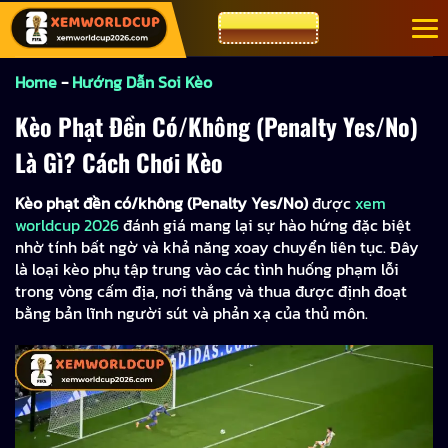
Bỏ
CƯỢC FIVE88
qua
nội
Home
-
Hướng Dẫn Soi Kèo
dung
Kèo Phạt Đền Có/Không (Penalty Yes/No)
Là Gì? Cách Chơi Kèo
Kèo phạt đền có/không (Penalty Yes/No)
được
xem
worldcup 2026
đánh giá mang lại sự hào hứng đặc biệt
nhờ tính bất ngờ và khả năng xoay chuyển liên tục. Đây
là loại kèo phụ tập trung vào các tình huống phạm lỗi
trong vòng cấm địa, nơi thắng và thua được định đoạt
bằng bản lĩnh người sút và phản xạ của thủ môn.