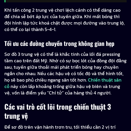
Khi tấn công 2 trung vệ chơi lệch cánh có thể dâng cao
để chia sẻ bớt áp lực của tuyến giữa. Khi mất bóng thì
đội hình lập tức khoá chặt được mọi đường vào trung lộ,
có thể co lại thành 5-4-1.
Tối ưu các đường chuyền trong không gian hẹp
Sơ đồ 3 trung vệ có thể là khắc tinh của lối đá pressing
tầm cao trên đất Mỹ. Nhờ có sự bọc lót của đồng đội đằng
sau, tuyến giữa thoải mái phát triển bóng hay chuyền
ngắn cho nhau. Nếu các hậu vệ có tốc độ và thể hình tốt,
họ sẽ bao phủ chiều ngang sân tốt hơn.
Chiến thuật sân
cỏ
này còn lấp khoảng trống giữa hậu vệ biên và trung
vệ, vốn là điểm yếu “Chí tử” của hàng thủ 4 người.
Các vai trò cốt lõi trong chiến thuật 3
trung vệ
Để sơ đồ trên vận hành trơn tru, tối thiểu cần 2 vị trí