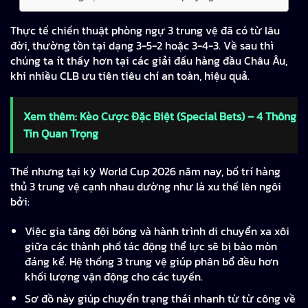
Thực tế chiến thuật phòng ngự 3 trung vệ đã có từ lâu
đời, thường tồn tại dạng 3-5-2 hoặc 3-4-3. Về sau thì
chúng ta ít thấy hơn tại các giải đấu hàng đầu Châu Âu,
khi nhiều CLB ưu tiên tiêu chí an toàn, hiệu quả.
Xem thêm: Kèo Cược Đặc Biệt (Special Bets) – 4 Thông
Tin Quan Trọng
Thế nhưng tại kỳ World Cup 2026 năm nay, bố trí hàng
thủ 3 trung vệ cạnh nhau dường như là xu thế lên ngôi
bởi:
Việc gia tăng đội bóng và hành trình di chuyển xa xôi
giữa các thành phố tác động thể lực sẽ bị bào mòn
đáng kể. Hệ thống 3 trung vệ giúp phân bổ đều hơn
khối lượng vận động cho các tuyến.
Sơ đồ này giúp chuyển trạng thái nhanh từ từ công về