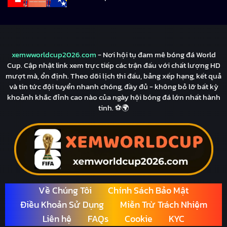
xemwworldcup2026.com
- Nơi hội tụ đam mê bóng đá World
Cup. Cập nhật link xem trực tiếp các trận đấu với chất lượng HD
mượt mà, ổn định. Theo dõi lịch thi đấu, bảng xếp hạng, kết quả
và tin tức đội tuyển nhanh chóng, đầy đủ - không bỏ lỡ bất kỳ
khoảnh khắc đỉnh cao nào của ngày hội bóng đá lớn nhất hành
tinh. ⚽🌍
Về Chúng Tôi
Chính Sách Bảo Mật
Điều Khoản Sử Dụng
Miễn Trừ Trách Nhiệm
Liên hệ
FAQs
Cookie
KYC