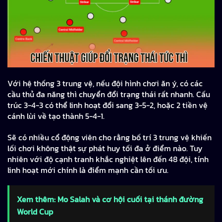
Với hệ thống 3 trung vệ, nếu đội hình chơi ăn ý, có các
cầu thủ đa năng thì chuyển đổi trạng thái rất nhanh. Cấu
trúc 3-4-3 có thể linh hoạt đổi sang 3-5-2, hoặc 2 tiền vệ
cánh lùi về tạo thành 5-4-1.
Sẽ có nhiều cổ động viên cho rằng bố trí 3 trung vệ khiến
lối chơi không thật sự phát huy tối đa ở điểm nào. Tuy
nhiên với độ cạnh tranh khắc nghiệt lên đến 48 đội, tính
linh hoạt mới chính là điểm mạnh cần tối ưu.
Xem thêm: Mo Salah và cơ hội cuối tại thánh đường
World Cup