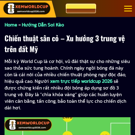
Bỏ
CƯỢC FIVE88
qua
nội
Home
-
Hướng Dẫn Soi Kèo
dung
Chiến thuật sân cỏ – Xu hướng 3 trung vệ
trên đất Mỹ
Mỗi kỳ World Cup là cơ hội, vũ đài thật sự cho những siêu
sao thỏa sức tung hoành. Chính ngày ngồi bóng đá này
còn là cái nôi của nhiều chiến thuật phòng ngự độc đáo,
hiệu quả cao. Người
xem trực tiếp worldcup 2026
sẽ
được chứng kiến rất nhiều đội bóng áp dụng sơ đồ 3
trung vệ. Đây là “chìa khóa vàng” giúp các huấn luyện
viên cân bằng, tấn công, bảo toàn thể lực cho chiến dịch
dài hơi.