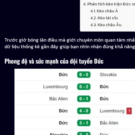
Phân tích kèo trận Đức v
Kèo châu Á
Kèo tài xỉu
Kèo châu Âu
Trước giờ bóng lăn điều mà giới chuyên môn quan tâm nhất
dữ liệu thống kê gần đây giúp bạn nhìn nhận đúng khả năng
Phong độ và sức mạnh của đội tuyển Đức