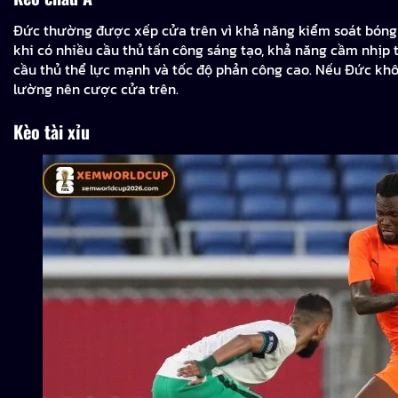
Đức thường được xếp cửa trên vì khả năng kiểm soát bóng 
khi có nhiều cầu thủ tấn công sáng tạo, khả năng cầm nhịp t
cầu thủ thể lực mạnh và tốc độ phản công cao. Nếu Đức kh
lường nên cược cửa trên.
Kèo tài xỉu