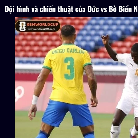
Đội hình và chiến thuật của Đức vs Bờ Biển 