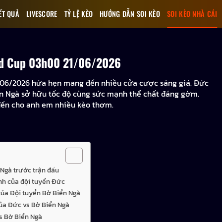
ẾT QUẢ
LIVESCORE
TỶ LỆ KÈO
HƯỚNG DẪN SOI KÈO
SOI KÈO NHÀ CÁI
rld Cup 03h00 21/06/2026
1/06/2026 hứa hẹn mang đến nhiều cửa cược sáng giá. Đức
ển Ngà sở hữu tốc độ cùng sức mạnh thể chất đáng gờm.
đến cho anh em nhiều kèo thơm.
Ngà trước trận đấu
h của đội tuyển Đức
ủa Đội tuyển Bờ Biển Ngà
của Đức vs Bờ Biển Ngà
vs Bờ Biển Ngà