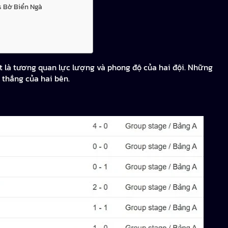
s Bờ Biển Ngà
 là tương quan lực lượng và phong độ của hai đội. Những
 thắng của hai bên.