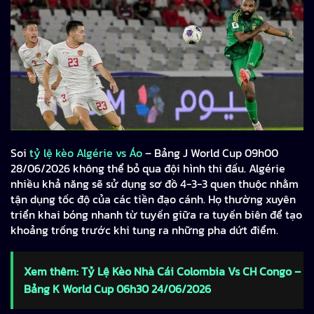
Soi
tỷ lệ kèo Algérie vs Áo
– Bảng J World Cup 09h00
28/06/2026
không thể bỏ qua đội hình thi đấu. Algérie
nhiều khả năng sẽ sử dụng sơ đồ 4-3-3 quen thuộc nhằm
tận dụng tốc độ của các tiền đạo cánh. Họ thường xuyên
triển khai bóng nhanh từ tuyến giữa ra tuyến biên để tạo
khoảng trống trước khi tung ra những pha dứt điểm.
Xem thêm: Tỷ Lệ Kèo Nhà Cái Colombia Vs CH Congo –
Bảng K World Cup 06h30 24/06/2026