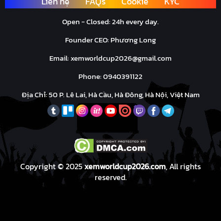
Liên hệ
FAQs
Cookie
KYC
Open - Closed: 24h every day.
Founder CEO: Phương Long
Email:
xemworldcup2026@gmail.com
Phone: 0940391122
Địa Chỉ: 50 P. Lê Lai, Hà Cầu, Hà Đông, Hà Nội, Việt Nam
Copyright © 2025
xemworldcup2026.com
, All rights
reserved.