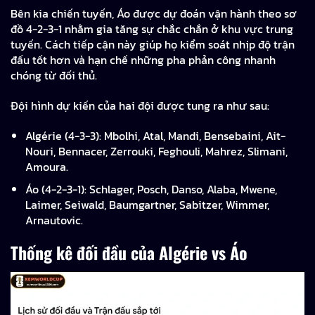
Bên kia chiến tuyến, Áo được dự đoán vận hành theo sơ
đồ 4-2-3-1 nhằm gia tăng sự chắc chắn ở khu vực trung
tuyến. Cách tiếp cận này giúp họ kiểm soát nhịp độ trận
đấu tốt hơn và hạn chế những pha phản công nhanh
chóng từ đối thủ.
Đội hình dự kiến của hai đội được tung ra như sau:
Algérie (4-3-3): Mbolhi, Atal, Mandi, Bensebaini, Ait-
Nouri, Bennacer, Zerrouki, Feghouli, Mahrez, Slimani,
Amoura.
Áo (4-2-3-1): Schlager, Posch, Danso, Alaba, Mwene,
Laimer, Seiwald, Baumgartner, Sabitzer, Wimmer,
Arnautovic.
Thống kê đối đầu của Algérie vs Áo